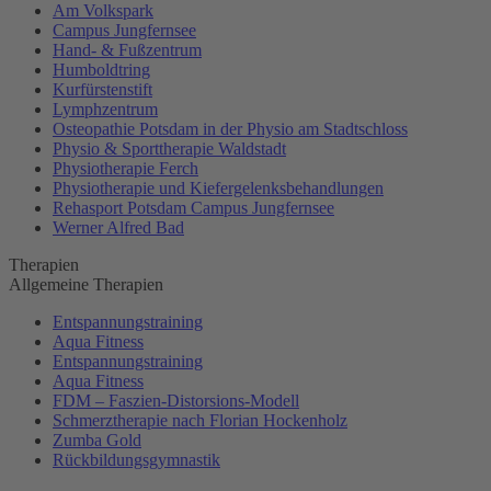
Am Volkspark
Campus Jungfernsee
Hand- & Fußzentrum
Humboldtring
Kurfürstenstift
Lymphzentrum
Osteopathie Potsdam in der Physio am Stadtschloss
Physio & Sporttherapie Waldstadt
Physiotherapie Ferch
Physiotherapie und Kiefergelenksbehandlungen
Rehasport Potsdam Campus Jungfernsee
Werner Alfred Bad
Therapien
Allgemeine Therapien
Entspannungstraining
Aqua Fitness
Entspannungstraining
Aqua Fitness
FDM – Faszien-Distorsions-Modell
Schmerztherapie nach Florian Hockenholz
Zumba Gold
Rückbildungsgymnastik