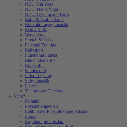
NEU: Yin Yoga
NEU: Hatha Yoga
NEU: Cycling and Burn
Baby & Krabbelkurse
Rückbildungsgymnastik
Mama Aktiv
Wasserkurse
Stretch & Relax
Personal Training
Rehasport
Functional Fitness
Bauch-Beine-Po
RückenFit
Kindersport
Indoor Cycling
Skigymnastik
Pilates
Technogym Checkup
Mehr
Kontakt
Physiotherapeuten
Leitbild der Physiotherapie Potsdam
Preise
Ergotherapie Potsdam
Bad im Werner Alfred Bad