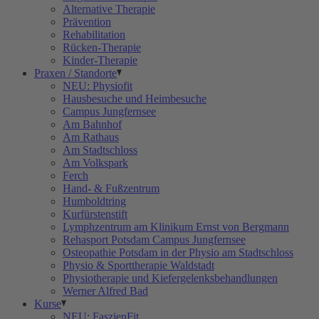
Alternative Therapie
Prävention
Rehabilitation
Rücken-Therapie
Kinder-Therapie
Praxen / Standorte
NEU: Physiofit
Hausbesuche und Heimbesuche
Campus Jungfernsee
Am Bahnhof
Am Rathaus
Am Stadtschloss
Am Volkspark
Ferch
Hand- & Fußzentrum
Humboldtring
Kurfürstenstift
Lymphzentrum am Klinikum Ernst von Bergmann
Rehasport Potsdam Campus Jungfernsee
Osteopathie Potsdam in der Physio am Stadtschloss
Physio & Sporttherapie Waldstadt
Physiotherapie und Kiefergelenksbehandlungen
Werner Alfred Bad
Kurse
NEU: FaszienFit