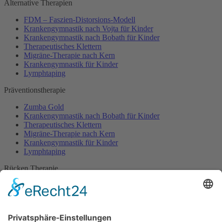
Alternative Therapien
FDM – Faszien-Distorsions-Modell
Krankengymnastik nach Vojta für Kinder
Krankengymnastik nach Bobath für Kinder
Therapeutisches Klettern
Migräne-Therapie nach Kern
Krankengymnastik für Kinder
Lymphtaping
Präventionstherapie
Zumba Gold
Krankengymnastik nach Bobath für Kinder
Therapeutisches Klettern
Migräne-Therapie nach Kern
Krankengymnastik für Kinder
Lymphtaping
Rücken Therapie
Therapeutisches Klettern
Entspannungstraining
Aqua Fitness
FDM – Faszien-Distorsions-Modell
Zumba Gold