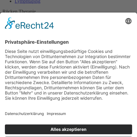
Lymphtaping
Rücken Therapie
Therapeutisches Klettern
Entspannungstraining
Aqua Fitness
FDM – Faszien-Distorsions-Modell
Zumba Gold
Rückbildungsgymnastik
Kinder Therapie
Krankengymnastik nach Vojta für Kinder
Krankengymnastik nach Bobath für Kinder
Krankengymnastik für Kinder
Therapeuten
Kontakt
Karriere
Förderung
Sponsoring
Potsdamer Adventsturmblasen
Gutscheine
Impressum
Datenschutz