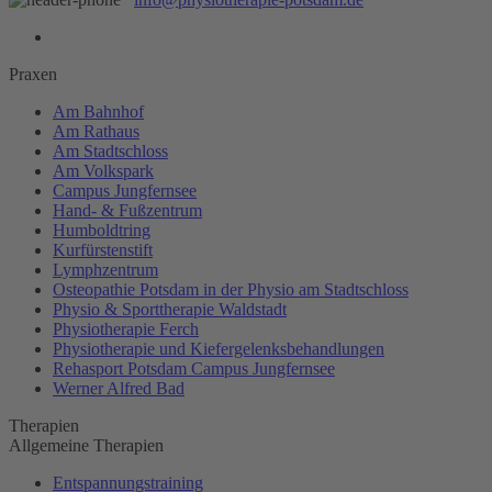
Praxen
Am Bahnhof
Am Rathaus
Am Stadtschloss
Am Volkspark
Campus Jungfernsee
Hand- & Fußzentrum
Humboldtring
Kurfürstenstift
Lymphzentrum
Osteopathie Potsdam in der Physio am Stadtschloss
Physio & Sporttherapie Waldstadt
Physiotherapie Ferch
Physiotherapie und Kiefergelenksbehandlungen
Rehasport Potsdam Campus Jungfernsee
Werner Alfred Bad
Therapien
Allgemeine Therapien
Entspannungstraining