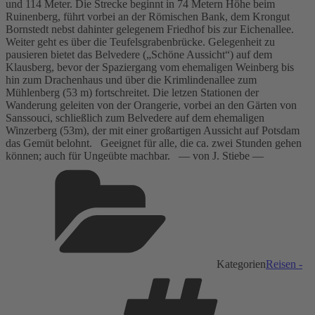
und 114 Meter. Die Strecke beginnt in 74 Metern Höhe beim
Ruinenberg, führt vorbei an der Römischen Bank, dem Krongut
Bornstedt nebst dahinter gelegenem Friedhof bis zur Eichenallee.
Weiter geht es über die Teufelsgrabenbrücke. Gelegenheit zu
pausieren bietet das Belvedere („Schöne Aussicht“) auf dem
Klausberg, bevor der Spaziergang vom ehemaligen Weinberg bis
hin zum Drachenhaus und über die Krimlindenallee zum
Mühlenberg (53 m) fortschreitet. Die letzen Stationen der
Wanderung geleiten von der Orangerie, vorbei an den Gärten von
Sanssouci, schließlich zum Belvedere auf dem ehemaligen
Winzerberg (53m), der mit einer großartigen Aussicht auf Potsdam
das Gemüt belohnt. Geeignet für alle, die ca. zwei Stunden gehen
können; auch für Ungeübte machbar. –– von J. Stiebe ––
Kategorien
Reisen -