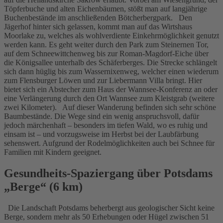
Töpferbuche und alten Eichenbäumen, stößt man auf langjährige
Buchenbestände im anschließenden Bötcherbergpark. Den
Jägerhof hinter sich gelassen, kommt man auf das Wirtshaus
Moorlake zu, welches als wohlverdiente Einkehrmöglichkeit genutzt
werden kann. Es geht weiter durch den Park zum Steinernen Tor,
auf dem Schneewittchenweg bis zur Roman-Magdorf-Eiche über
die Königsallee unterhalb des Schäferberges. Die Strecke schlängelt
sich dann hüglig bis zum Wassernixenweg, welcher einen wiederum
zum Flensburger Löwen und zur Liebermann Villa bringt. Hier
bietet sich ein Abstecher zum Haus der Wannsee-Konferenz an oder
eine Verlängerung durch den Ort Wannsee zum Kleistgrab (weitere
zwei Kilometer). Auf dieser Wanderung befinden sich sehr schöne
Baumbestände. Die Wege sind ein wenig anspruchsvoll, dafür
jedoch märchenhaft – besonders im tiefen Wald, wo es ruhig und
einsam ist – und vorzugsweise im Herbst bei der Laubfärbung
sehenswert. Aufgrund der Rodelmöglichkeiten auch bei Schnee für
Familien mit Kindern geeignet.
Gesundheits-Spaziergang über Potsdams
„Berge“ (6 km)
Die Landschaft Potsdams beherbergt aus geologischer Sicht keine
Berge, sondern mehr als 50 Erhebungen oder Hügel zwischen 51