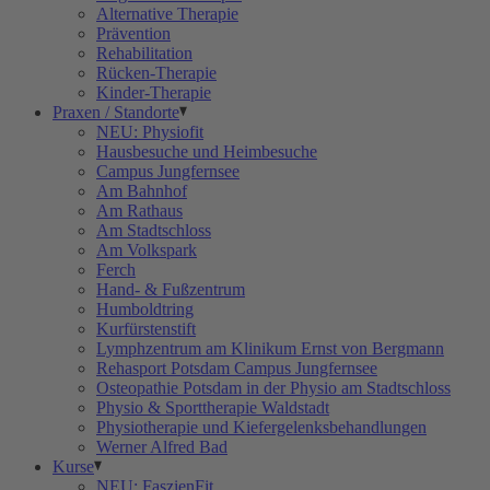
Alternative Therapie
Prävention
Rehabilitation
Rücken-Therapie
Kinder-Therapie
Praxen / Standorte
NEU: Physiofit
Hausbesuche und Heimbesuche
Campus Jungfernsee
Am Bahnhof
Am Rathaus
Am Stadtschloss
Am Volkspark
Ferch
Hand- & Fußzentrum
Humboldtring
Kurfürstenstift
Lymphzentrum am Klinikum Ernst von Bergmann
Rehasport Potsdam Campus Jungfernsee
Osteopathie Potsdam in der Physio am Stadtschloss
Physio & Sporttherapie Waldstadt
Physiotherapie und Kiefergelenksbehandlungen
Werner Alfred Bad
Kurse
NEU: FaszienFit