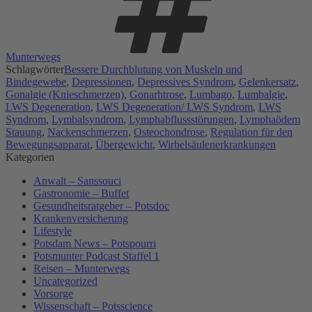
Munterwegs
Schlagwörter
Bessere Durchblutung von Muskeln und
Bindegewebe
,
Depressionen
,
Depressives Syndrom
,
Gelenkersatz
,
Gonalgie (Knieschmerzen)
,
Gonarhtrose
,
Lumbago
,
Lumbalgie
,
LWS Degeneration
,
LWS Degeneration/ LWS Syndrom
,
LWS
Syndrom
,
Lymbalsyndrom
,
Lymphabflussstörungen
,
Lymphaödem
Stauung
,
Nackenschmerzen
,
Osteochondrose
,
Regulation für den
Bewegungsapparat
,
Übergewicht
,
Wirbelsäulenerkrankungen
Kategorien
Anwalt – Sanssouci
Gastronomie – Buffet
Gesundheitsratgeber – Potsdoc
Krankenversicherung
Lifestyle
Potsdam News – Potspourri
Potsmunter Podcast Staffel 1
Reisen – Munterwegs
Uncategorized
Vorsorge
Wissenschaft – Potsscience