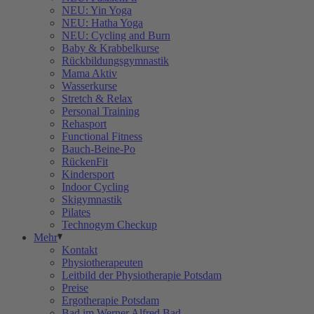
NEU: Yin Yoga
NEU: Hatha Yoga
NEU: Cycling and Burn
Baby & Krabbelkurse
Rückbildungsgymnastik
Mama Aktiv
Wasserkurse
Stretch & Relax
Personal Training
Rehasport
Functional Fitness
Bauch-Beine-Po
RückenFit
Kindersport
Indoor Cycling
Skigymnastik
Pilates
Technogym Checkup
Mehr
Kontakt
Physiotherapeuten
Leitbild der Physiotherapie Potsdam
Preise
Ergotherapie Potsdam
Bad im Werner Alfred Bad