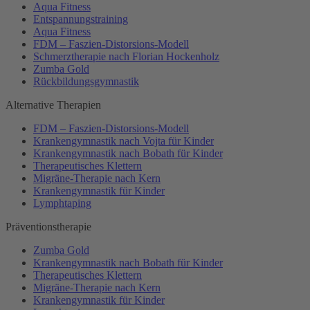
Aqua Fitness
Entspannungstraining
Aqua Fitness
FDM – Faszien-Distorsions-Modell
Schmerztherapie nach Florian Hockenholz
Zumba Gold
Rückbildungsgymnastik
Alternative Therapien
FDM – Faszien-Distorsions-Modell
Krankengymnastik nach Vojta für Kinder
Krankengymnastik nach Bobath für Kinder
Therapeutisches Klettern
Migräne-Therapie nach Kern
Krankengymnastik für Kinder
Lymphtaping
Präventionstherapie
Zumba Gold
Krankengymnastik nach Bobath für Kinder
Therapeutisches Klettern
Migräne-Therapie nach Kern
Krankengymnastik für Kinder