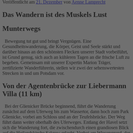
Veröffentlicht am
21. Dezember
von
Aenne Lamprecht
Das Wandern ist des Muskels Lust
Munterwegs
Bewegung tut gut und bringt Vergnügen. Eine
Gesundheitswanderung, die Körper, Geist und Seele stärkt und
darüber hinaus an den schönsten Flecken unserer Stadt vorbeiführt,
ist Grund genug, sich auch an kühleren Tagen an die frische Luft zu
begeben. Gemeinsam mit unserer Expertin Marion Träger,
zertifizierte Wanderführerin, stellen wir zwei der sehenswertesten
Strecken in und um Potsdam vor.
Von der Agentenbrücke zur Liebermann
Villa (11 km)
Bei der Glienicker Brücke beginnend, führt die Wanderung
zunächst auf dem Uferweg bis zum Wassertor, dann hoch zum Park
Glienicke, vorbei am Schloss und an der Teufelsbrücke. Der Weg
führt dann weiter oberhalb des Uferweges. Entlang der Havel setzt
sich die Wanderung fort, die zwischendurch einen grandiosen Blick
auf die Heilandskirche Sakrow erlaubt. Vorbei am Wiesengrund, der