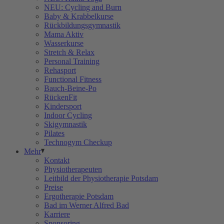
NEU: Cycling and Burn
Baby & Krabbelkurse
Rückbildungsgymnastik
Mama Aktiv
Wasserkurse
Stretch & Relax
Personal Training
Rehasport
Functional Fitness
Bauch-Beine-Po
RückenFit
Kindersport
Indoor Cycling
Skigymnastik
Pilates
Technogym Checkup
Mehr
Kontakt
Physiotherapeuten
Leitbild der Physiotherapie Potsdam
Preise
Ergotherapie Potsdam
Bad im Werner Alfred Bad
Karriere
Sponsoring