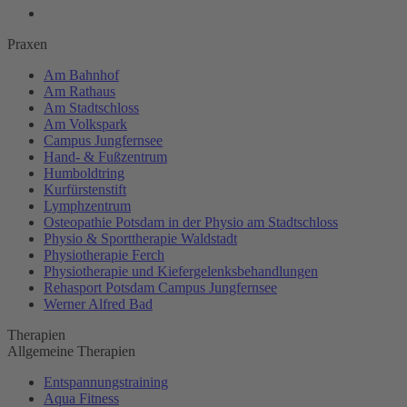
Praxen
Am Bahnhof
Am Rathaus
Am Stadtschloss
Am Volkspark
Campus Jungfernsee
Hand- & Fußzentrum
Humboldtring
Kurfürstenstift
Lymphzentrum
Osteopathie Potsdam in der Physio am Stadtschloss
Physio & Sporttherapie Waldstadt
Physiotherapie Ferch
Physiotherapie und Kiefergelenksbehandlungen
Rehasport Potsdam Campus Jungfernsee
Werner Alfred Bad
Therapien
Allgemeine Therapien
Entspannungstraining
Aqua Fitness