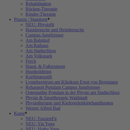
Rehabilitation
Rücken-Therapie
Kinder-Therapie
Praxen / Standorte
NEU: Physiofit
Hausbesuche und Heimbesuche
Campus Jungfernsee
Am Bahnhof
Am Rathaus
Am Stadtschloss
Am Volkspark
Ferch
Hand- & Fußzentrum
Humboldtring
Kurfürstenstift
Lymphzentrum am Klinikum Ernst von Bergmann
Rehasport Potsdam Campus Jungfernsee
Osteopathie Potsdam in der Physio am Stadtschloss
Physio & Sporttherapie Waldstadt
Physiotherapie und Kiefergelenksbehandlungen
Werner Alfred Bad
Kurse
NEU: FaszienFit
NEU: Yin Yoga
NEU: Hatha Yoga