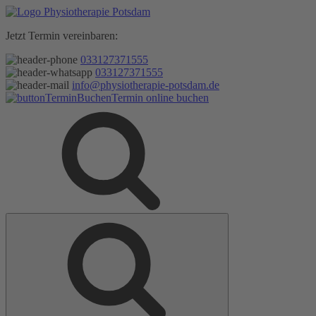
Zum
Inhalt
Jetzt Termin vereinbaren:
springen
033127371555
033127371555
info@physiotherapie-potsdam.de
Termin online buchen
Suche
Suche
nach: