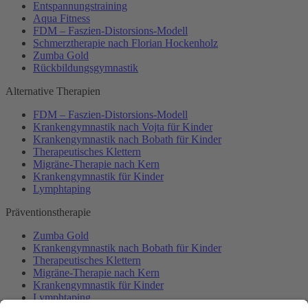
Entspannungstraining
Aqua Fitness
FDM – Faszien-Distorsions-Modell
Schmerztherapie nach Florian Hockenholz
Zumba Gold
Rückbildungsgymnastik
Alternative Therapien
FDM – Faszien-Distorsions-Modell
Krankengymnastik nach Vojta für Kinder
Krankengymnastik nach Bobath für Kinder
Therapeutisches Klettern
Migräne-Therapie nach Kern
Krankengymnastik für Kinder
Lymphtaping
Präventionstherapie
Zumba Gold
Krankengymnastik nach Bobath für Kinder
Therapeutisches Klettern
Migräne-Therapie nach Kern
Krankengymnastik für Kinder
Lymphtaping