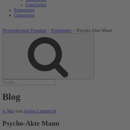
Gutscheine
Potsmunter
Gutscheine
Physiotherapie Potsdam
>
Potsmunter
>
Psycho-Akte Mann
Suche
Suche
nach:
Blog
Veröffentlicht
4. Mai
von
Aenne Lamprecht
am
Psycho-Akte Mann