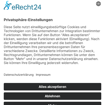
Rücken Therapie
Therapeutisches Klettern
Entspannungstraining
Aqua Fitness
FDM – Faszien-Distorsions-Modell
Zumba Gold
Rückbildungsgymnastik
Kinder Therapie
Krankengymnastik nach Vojta für Kinder
Krankengymnastik nach Bobath für Kinder
Krankengymnastik für Kinder
Therapeuten
Kontakt
Karriere
Förderung
Sponsoring
Potsdamer Adventsturmblasen
Gutscheine
Impressum
Datenschutz