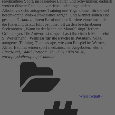
regelmäßiger Sport, insbesondere Laufen und Schwimmen; dadurch
werden düstere Gedanken vertrieben oder abgemildert.
Alkoholverzicht, autogenes Training und Yoga können für die viel
beschworene Work-Life-Balance sorgen. Und Männer sollten eine
gesunde Distanz zu ihrem Beruf und der Karriere einnehmen, denn
die Fixierung darauf führt bei ihnen oft zu den beschriebenen
Seelennöten. „Wann ist der Mann ein Mann?“ singt Herbert
Grönemeyer. Die Antwort ist simpel: Lasst ihn einfach Mann sein!
S. Westermann
Wellness für die Psyche in Potsdam
: Yoga,
autogenes Training, Thaimassage, wie zum Beispiel im Werner-
Alfred-Bad mit seinen sport-medizinischen Angeboten:
Werner-
Alfred-Bad, 14467 Potsdam, Tel. 0331 / 870 96 38,
www.physiotherapie-potsdam.de
Kategorien
Wissenschaft -
Schlagwör