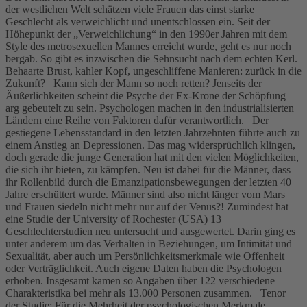
der westlichen Welt schätzen viele Frauen das einst starke
Geschlecht als verweichlicht und unentschlossen ein. Seit der
Höhepunkt der „Verweichlichung“ in den 1990er Jahren mit dem
Style des metrosexuellen Mannes erreicht wurde, geht es nur noch
bergab. So gibt es inzwischen die Sehnsucht nach dem echten Kerl.
Behaarte Brust, kahler Kopf, ungeschliffene Manieren: zurück in die
Zukunft? Kann sich der Mann so noch retten? Jenseits der
Äußerlichkeiten scheint die Psyche der Ex-Krone der Schöpfung
arg gebeutelt zu sein. Psychologen machen in den industrialisierten
Ländern eine Reihe von Faktoren dafür verantwortlich. Der
gestiegene Lebensstandard in den letzten Jahrzehnten führte auch zu
einem Anstieg an Depressionen. Das mag widersprüchlich klingen,
doch gerade die junge Generation hat mit den vielen Möglichkeiten,
die sich ihr bieten, zu kämpfen. Neu ist dabei für die Männer, dass
ihr Rollenbild durch die Emanzipationsbewegungen der letzten 40
Jahre erschüttert wurde. Männer sind also nicht länger vom Mars
und Frauen siedeln nicht mehr nur auf der Venus?! Zumindest hat
eine Studie der University of Rochester (USA) 13
Geschlechterstudien neu untersucht und ausgewertet. Darin ging es
unter anderem um das Verhalten in Beziehungen, um Intimität und
Sexualität, aber auch um Persönlichkeitsmerkmale wie Offenheit
oder Verträglichkeit. Auch eigene Daten haben die Psychologen
erhoben. Insgesamt kamen so Angaben über 122 verschiedene
Charakteristika bei mehr als 13.000 Personen zusammen. Tenor
der Studie: Für die Mehrheit der psychologischen Merkmale