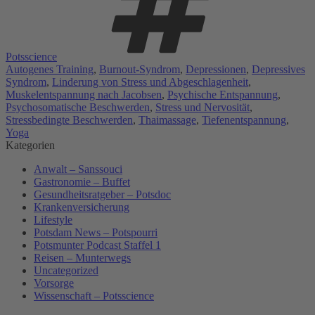
Potsscience
Autogenes Training
,
Burnout-Syndrom
,
Depressionen
,
Depressives
Syndrom
,
Linderung von Stress und Abgeschlagenheit
,
Muskelentspannung nach Jacobsen
,
Psychische Entspannung
,
Psychosomatische Beschwerden
,
Stress und Nervosität
,
Stressbedingte Beschwerden
,
Thaimassage
,
Tiefenentspannung
,
Yoga
Kategorien
Anwalt – Sanssouci
Gastronomie – Buffet
Gesundheitsratgeber – Potsdoc
Krankenversicherung
Lifestyle
Potsdam News – Potspourri
Potsmunter Podcast Staffel 1
Reisen – Munterwegs
Uncategorized
Vorsorge
Wissenschaft – Potsscience