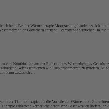
ich heilenBei der Wärmetherapie Moorpackung handelt es sich um ein
m Abschmelzen von Gletschern entstand. Verrottende Sträucher, Bäume u
l ist eine Kombination aus der Elektro- bzw. Wärmetherapie. Grundsä
um zahlreiche Gelenkschmerzen wie Rückenschmerzen zu mindern. Auße
lung kann zusätzlich …
rm der Thermotherapie, die die Vorteile der Wärme nutzt. Zum einen 
 Therapie zahlreiche körperliche chronische Beschwerden lindern, da 