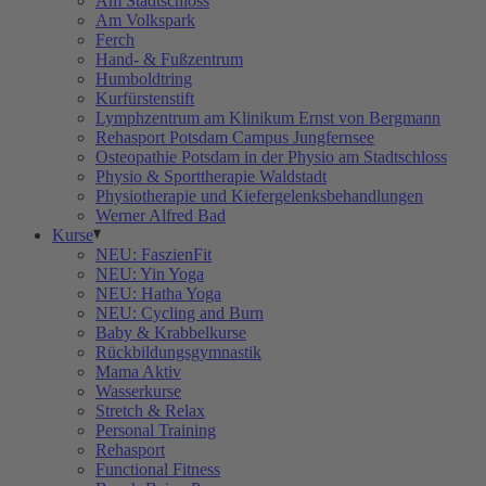
Am Stadtschloss
Am Volkspark
Ferch
Hand- & Fußzentrum
Humboldtring
Kurfürstenstift
Lymphzentrum am Klinikum Ernst von Bergmann
Rehasport Potsdam Campus Jungfernsee
Osteopathie Potsdam in der Physio am Stadtschloss
Physio & Sporttherapie Waldstadt
Physiotherapie und Kiefergelenksbehandlungen
Werner Alfred Bad
Kurse
NEU: FaszienFit
NEU: Yin Yoga
NEU: Hatha Yoga
NEU: Cycling and Burn
Baby & Krabbelkurse
Rückbildungsgymnastik
Mama Aktiv
Wasserkurse
Stretch & Relax
Personal Training
Rehasport
Functional Fitness