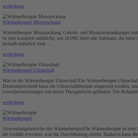
„Osteopathie
weiterlesen
für
Kinder“
Wärmetherapie Moorpackung
Wärmetherapie Moorpackung: Gelenk- und Muskelerkrankungen natürl
ist eine komplett natürliche, um 10.000 Jahre alte Substanz, die bei
deshalb natürlich viele …
„Wärmetherapie
weiterlesen
Moorpackung“
Wärmetherapie Ultraschall
Was ist die Wärmetherapie Ultraschall?Die Wärmetherapie Ultraschal
Dementsprechend kann die Ultraschalltherapie eingesetzt werden, 
Gewebeverletzungen mit dieser Therapieform gefördert. Die Behand
„Wärmetherapie
weiterlesen
Ultraschall“
Wärmetherapie
Anwendungsbereiche der WärmetherapieDie Wärmetherapie ist eine Fo
die Gefäße erweitert, was die Durchblutung erhöht. Dadurch kann die