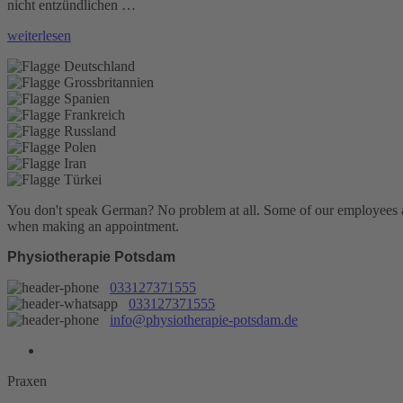
nicht entzündlichen …
„Wärmetherapie“
weiterlesen
You don't speak German? No problem at all.
Some of our employees are
when making an appointment.
Physiotherapie Potsdam
033127371555
033127371555
info@physiotherapie-potsdam.de
Praxen