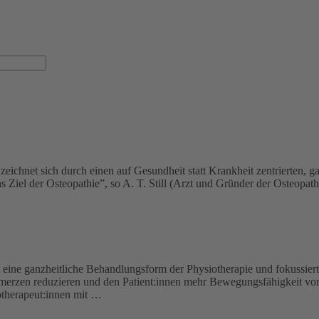
ichnet sich durch einen auf Gesundheit statt Krankheit zentrierten, g
as Ziel der Osteopathie”, so A. T. Still (Arzt und Gründer der Osteopa
t eine ganzheitliche Behandlungsform der Physiotherapie und fokussie
hmerzen reduzieren und den Patient:innen mehr Bewegungsfähigkeit vo
otherapeut:innen mit …