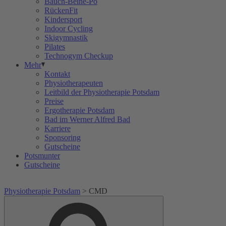
Bauch-Beine-Po
RückenFit
Kindersport
Indoor Cycling
Skigymnastik
Pilates
Technogym Checkup
Mehr
Kontakt
Physiotherapeuten
Leitbild der Physiotherapie Potsdam
Preise
Ergotherapie Potsdam
Bad im Werner Alfred Bad
Karriere
Sponsoring
Gutscheine
Potsmunter
Gutscheine
Physiotherapie Potsdam
>
CMD
Suche
Suche
nach: