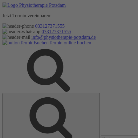
Zum
Inhalt
Jetzt Termin vereinbaren:
springen
033127371555
033127371555
info@physiotherapie-potsdam.de
Termin online buchen
Suche
Suche
nach: