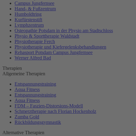
Campus Jungfernsee
Hand- & Fußzentrum
Humboldtring
Kurfürstenstift
Lymphzentrum
Osteopathie Potsdam in der Physio am Stadtschloss
Physio & Sporttherapie Waldstadt
Physiotherapie Ferch
Physiotherapie und Kiefergelenksbehandlungen
Rehasport Potsdam Campus Jungfernsee
Werner Alfred Bad
Therapien
Allgemeine Therapien
Entspannungstraining
Aqua Fitness
Entspannungstraining
Aqua Fitness
FDM – Faszien-Distorsions-Modell
Schmerztherapie nach Florian Hockenholz
Zumba Gold
Rückbildungsgymnastik
Alternative Therapien