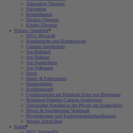
Alternative Therapie
Prävention
Rehabilitation
Rücken-Therapie
Kinder-Therapie
Praxen / Standorte
NEU: Physiofit
Hausbesuche und Heimbesuche
Campus Jungfernsee
Am Bahnhof
Am Rathaus
Am Stadtschloss
Am Volkspark
Ferch
Hand- & Fußzentrum
Humboldtring
Kurfürstenstift
Lymphzentrum am Klinikum Ernst von Bergmann
Rehasport Potsdam Campus Jungfernsee
Osteopathie Potsdam in der Physio am Stadtschloss
Physio & Sporttherapie Waldstadt
Physiotherapie und Kiefergelenksbehandlungen
Werner Alfred Bad
Kurse
NEU: FaszienFit