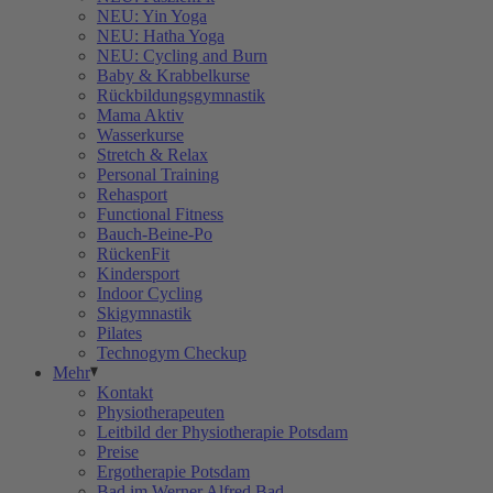
NEU: Yin Yoga
NEU: Hatha Yoga
NEU: Cycling and Burn
Baby & Krabbelkurse
Rückbildungsgymnastik
Mama Aktiv
Wasserkurse
Stretch & Relax
Personal Training
Rehasport
Functional Fitness
Bauch-Beine-Po
RückenFit
Kindersport
Indoor Cycling
Skigymnastik
Pilates
Technogym Checkup
Mehr
Kontakt
Physiotherapeuten
Leitbild der Physiotherapie Potsdam
Preise
Ergotherapie Potsdam
Bad im Werner Alfred Bad