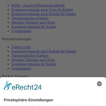
FDM – Faszien-Distorsions-Modell
Krankengymnastik nach Vojta für Kinder
Krankengymnastik nach Bobath für Kinder
Therapeutisches Klettern
Migräne-Therapie nach Kern
Krankengymnastik für Kinder
Lymphtaping
Präventionstherapie
Zumba Gold
Krankengymnastik nach Bobath für Kinder
Therapeutisches Klettern
Migräne-Therapie nach Kern
Krankengymnastik für Kinder
Lymphtaping
Rücken Therapie
Therapeutisches Klettern
Entspannungstraining
Aqua Fitness
FDM – Faszien-Distorsions-Modell
Zumba Gold
Rückbildungsgymnastik